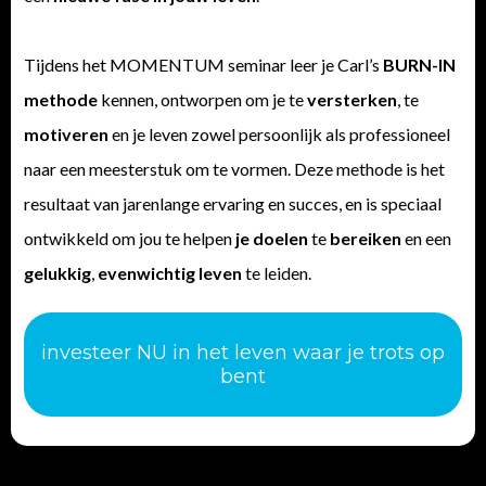
Tijdens het MOMENTUM seminar leer je Carl’s
BURN-IN
methode
kennen, ontworpen om je te
versterken
, te
motiveren
en je leven zowel persoonlijk als professioneel
naar een meesterstuk om te vormen. Deze methode is het
resultaat van jarenlange ervaring en succes, en is speciaal
ontwikkeld om jou te helpen
je
doelen
te
bereiken
en een
gelukkig
,
evenwichtig
leven
te leiden.
investeer NU in het leven waar je trots op
bent