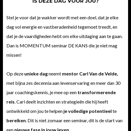
IS DEZE DAG VOOR JOU?
Stel je voor dat je wakker wordt met een doel, dat je elke
dag vol energie en vastberadenheid tegemoet treedt, en
dat je de vaardigheden hebt om elke uitdaging aan te gaan.
Dan is MOMENTUM seminar DE KANS die je niet mag
missen!
Op deze
unieke dag
neemt
mentor Carl Van de Velde,
met bijna zes decennia aan levenservaring en meer dan 30
jaar coachingskennis, je mee op een
transformerende
reis
. Carl deelt inzichten en strategieën die hij heeft
ontwikkeld om jou te helpen
je volledige potentieel
te
bereiken
. Dit is niet zomaar een seminar, dit is de start van
een
nieuwe fase in jouw leven
.