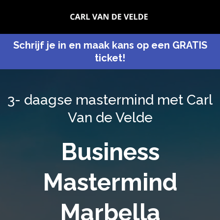
Schrijf je in en maak kans op een GRATIS
ticket!
3- daagse mastermind met Carl
Van de Velde
Business
Mastermind
Marbella